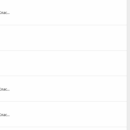
лас...
лас...
лас...