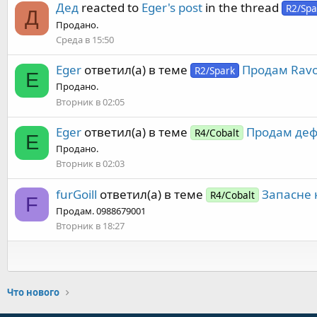
Дед
reacted to
Eger's post
in the thread
R2/Spa
Д
Продано.
Среда в 15:50
Eger
ответил(а) в теме
Продам Ravo
R2/Spark
E
Продано.
Вторник в 02:05
Eger
ответил(а) в теме
Продам деф
R4/Cobalt
E
Продано.
Вторник в 02:03
furGoill
ответил(а) в теме
Запасне 
R4/Cobalt
F
Продам. 0988679001
Вторник в 18:27
Что нового