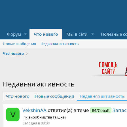
Форум
Что нового
Мы в сети
Полезные с
Новые сообщения
Недавняя активность
Что нового
Недавняя активность
Что нового
Новые сообщения
Недавняя активность
VekshinAA
ответил(а) в теме
Запас
R4/Cobalt
V
Рік виробництва та ціна?
Сегодня в 00:04