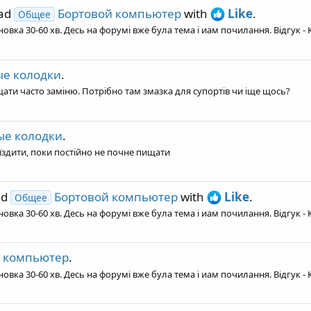
ead
Бортовой компьютер
with
Like
.
Общее
вка 30-60 хв. Десь на форумі вже була тема і иам почилання. Відгук - К
е колодки
.
щати часто заміню. Потрібно там змазка для супортів чи іще щось?
ые колодки
.
їздити, поки постійно не почне пищати
ad
Бортовой компьютер
with
Like
.
Общее
вка 30-60 хв. Десь на форумі вже була тема і иам почилання. Відгук - К
 компьютер
.
вка 30-60 хв. Десь на форумі вже була тема і иам почилання. Відгук - К