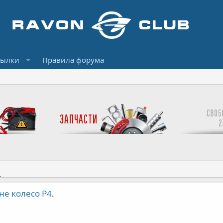
сылки
Правила форума
не колесо Р4
.