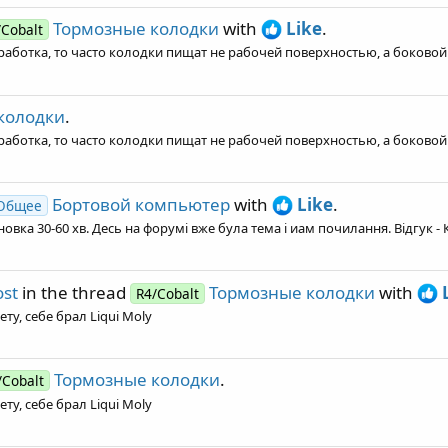
Тормозные колодки
with
Like
.
/Cobalt
ботка, то часто колодки пищат не рабочей поверхностью, а боковой о
колодки
.
ботка, то часто колодки пищат не рабочей поверхностью, а боковой о
Бортовой компьютер
with
Like
.
Общее
вка 30-60 хв. Десь на форумі вже була тема і иам почилання. Відгук - К
st
in the thread
Тормозные колодки
with
R4/Cobalt
ту, себе брал Liqui Moly
Тормозные колодки
.
/Cobalt
ту, себе брал Liqui Moly