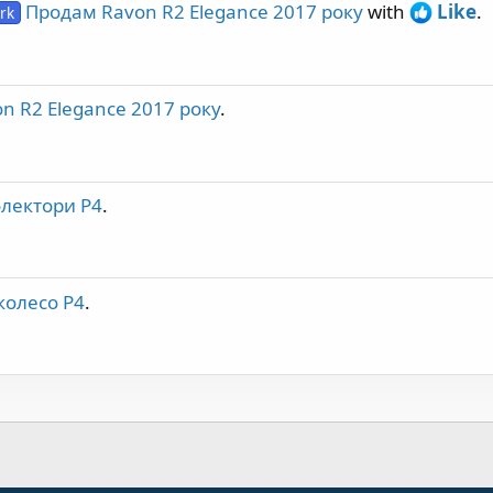
Продам Ravon R2 Elegance 2017 року
with
Like
.
rk
n R2 Elegance 2017 року
.
лектори Р4
.
колесо Р4
.