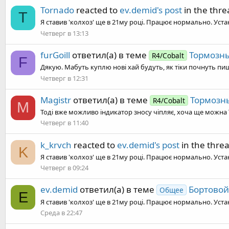
Tornado
reacted to
ev.demid's post
in the thr
T
Я ставив 'колхоз' ще в 21му році. Працює нормально. Устано
Четверг в 13:13
furGoill
ответил(а) в теме
Тормозны
R4/Cobalt
F
Дякую. Мабуть куплю нові хай будуть, як тіки почнуть пи
Четверг в 12:31
Magistr
ответил(а) в теме
Тормозн
R4/Cobalt
M
Тоді вже можливо індикатор зносу чіпляє, хоча ще можна 
Четверг в 11:40
k_krvch
reacted to
ev.demid's post
in the thre
K
Я ставив 'колхоз' ще в 21му році. Працює нормально. Устано
Четверг в 09:24
ev.demid
ответил(а) в теме
Бортовой
Общее
E
Я ставив 'колхоз' ще в 21му році. Працює нормально. Устано
Среда в 22:47