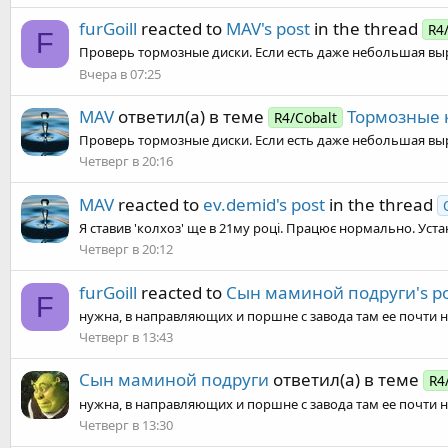
furGoill
reacted to
MAV's post
in the thread
R4
F
Проверь тормозные диски. Если есть даже небольшая выра
Вчера в 07:25
MAV
ответил(а) в теме
Тормозные 
R4/Cobalt
Проверь тормозные диски. Если есть даже небольшая выра
Четверг в 20:16
MAV
reacted to
ev.demid's post
in the thread
Я ставив 'колхоз' ще в 21му році. Працює нормально. Устано
Четверг в 20:12
furGoill
reacted to
Сын маминой подруги's po
F
нужна, в направляющих и поршне с завода там ее почти не
Четверг в 13:43
Сын маминой подруги
ответил(а) в теме
R4
нужна, в направляющих и поршне с завода там ее почти не
Четверг в 13:30