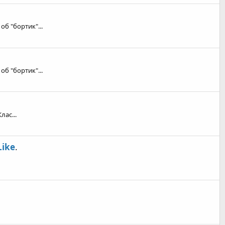
б "бортик"...
б "бортик"...
лас...
Like
.